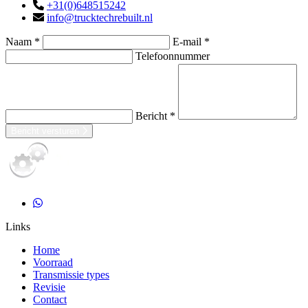
+31(0)648515242
info@trucktechrebuilt.nl
Naam *
E-mail *
Telefoonnummer
Bericht *
Bericht versturen
Links
Home
Voorraad
Transmissie types
Revisie
Contact