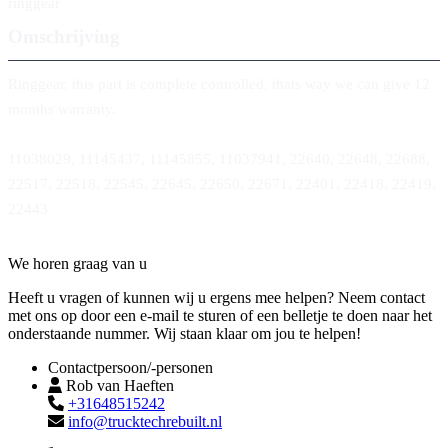
ringgear
Omschrijving
Ringgear, this part is complete controlled, thats way we can give 12
months warranty.
11038029, 11145437, 11145855, 11037941, 22640, 22648, 22688,
22517, 22518, 22545, 22645, 22650, 22671, 22401, 22418, 22419,
22443
Contact
We horen graag van u
Heeft u vragen of kunnen wij u ergens mee helpen? Neem contact
met ons op door een e-mail te sturen of een belletje te doen naar het
onderstaande nummer. Wij staan klaar om jou te helpen!
Contactpersoon/-personen
Rob van Haeften
+31648515242
info@trucktechrebuilt.nl