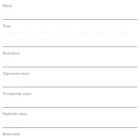
Merk
Volvo
Type
Ringgear, PT1560, 1860, 1660, 1562, 1862, 1760,1761, 1761A,
1563, 1863, 1509, 2519, 2529,
Bouwjaar
2022
Algemene staat
Erg goed
Technische staat
Erg goed
Optische staat
Erg goed
Referentie