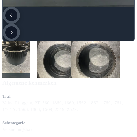
Algemene kenmerken
Titel
Volvo Ringgear, PT1560, 1860, 1660, 1562, 1862, 1760,1761,
1761A, 1563, 1863, 1509, 2519, 2529,
Subcategorie
Versnellingsbak