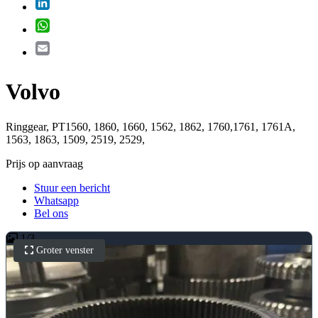
LinkedIn
WhatsApp
Email
Volvo
Ringgear, PT1560, 1860, 1660, 1562, 1862, 1760,1761, 1761A,
1563, 1863, 1509, 2519, 2529,
Prijs op aanvraag
Stuur een bericht
Whatsapp
Bel ons
1
/
3
Groter venster